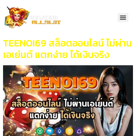
TEENOI69 สล็อตออนไลน์ ไม่ผ่าน
เอเย่นต์ แตกง่าย ได้เงินจริง