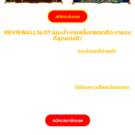
MAGICIAN'S SECRETS
WILD DEPTHS
สมัครเล่นเลย
REVIEWALLSLOT แนะนำ เกมสล็อตยอดฮิต มาแรง
ที่สุดแห่งปี !
รีวิวการเล่นสล็อต REVIEWALLSLOT
แนะนำเกมที่น่าสนใจ
มาให้
ท่านแล้วตอนนี้ ซึ่งเป็นเกมสล็อตที่มาในรูปแบบภาพคมชัด
สวยงาม เสียงดนตรีประกอบที่ตื่นเต้นเร้าใจ วิธีการเล่นง่าย ๆ
สามารถเข้าใจได้ง่ายในเวลาอันรวดเร็ว ที่สำคัญ การเกมสล็อต
ทำให้ได้เงินไปใช้กันฟรี ๆ ท่านสามารถเล่นเกมสล็อตได้บนมือ
ถือเพียงแค่เครื่องเดียวเท่านั้น โดยที่
ไม่ต้องดาวน์โหลดโปรแกรม
หรือติดตั้งแอพลิเคชั่นใดๆให้เปลืองเนื้อที่ความจำ เพียงแค่
สมัครสมาชิกกับเว็บ REVIEWALLSLOT ของเราก็สามารถมาสนุ
กกันได้แล้ว
สมัครสมาชิกเลย