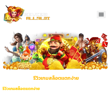
รีวิวเกมสล็อตเเตกง่าย
รีวิวเกมสล็อตแตกง่าย
มีที่มาจากเกมตู้สล็อต ที่หลายๆท่านคง
รู้จักกันเป็นอย่างดีและเคยเข้าไปเล่นนั่นเอง แต่ปัจจุบันส่วนมาก
แล้วเราจะเห็นว่าตู้เกมสล็อตนั้นจะอยู่ตามคาสิโนเท่านั้น หาก
ท่านใดต้องการ
พนันสล็อต
ต้องเดินทางไปยังคาสิโนต่าง