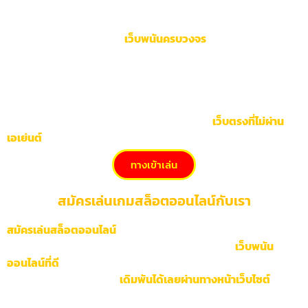
ให้ท่านนึกถึงเว็บของเรา เป็นเว็บที่เปิดให้บริการมาอย่าง
ยาวนาน และมีนักพนันเข้ามาใช้บริการจำนวนมากในแต่ละวัน
เพราะเว็บของเรานั้นเป็น
เว็บพนันครบวงจร
ที่มี พนันกีฬา
ออนไลน์ ครบทุกชนิด และนอกจากพนันกีฬาก็ยังมี ทางเข้าเล่น
เกมสล็อตออนไลน์ , เกมยิงปลา , หวยออนไลน์ , บาคาร่า , คาสิ
โนสด และยังมีเกมอื่นๆอีกมากมายที่เรายังไม่ได้เอ่ยถึงอีกนับไม่
ถ้วน ด้วยเหตุนี้ เว็บเราจึงเป็น เว็บพนันที่ดีสุด เพราะนอกจากจะ
มีเป็นเว็บพนันออนไลน์ครบวงจร แล้ว ยังเป็น
เว็บตรงที่ไม่ผ่าน
เอเย่นต์
อีกด้วย
ทางเข้าเล่น
สมัครเล่นเกมสล็อตออนไลน์กับเรา
สมัครเล่นสล็อตออนไลน์
สมัครเล่นคาสิโนสด ได้ง่ายๆ กับเรา
สมัครเพียงไม่กี่ขั้นตอนก็สามารถเข้าเล่นพนันกับ
เว็บพนัน
ออนไลน์ที่ดี
ที่สุดได้แล้ว สะดวกสบาย ไม่ต้องดาวน์โหลดแอพพลิ
เคชั่นให้ยุ่งยาก สามารถ
เดิมพันได้เลยผ่านทางหน้าเว็บไซต์
ของ
เราตอนนี้ เล่นได้ทั้งใน มือถือ และคอมพิวเตอร์ เพียงแค่ท่านมี