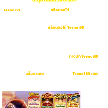
Teenoi69
มาพร้อมกับระบบ
สล็อตออโต้
ที่ทันสมัย ช่วยให้การ
เดิมพันของคุณสะดวกสบายยิ่งขึ้น ทุกการทำธุรกรรม ไม่ว่าจะ
เป็นการฝากหรือถอน สามารถทำได้ในเวลาเพียง 10 วินาที ไม่มี
ขั้นต่ำ และไม่ต้องแจ้งสลิป
สล็อตออโต้
Teenoi69
ถูกออกแบบ
มาให้ลื่นไหล ใช้งานง่าย และรองรับทุกแพลตฟอร์ม ทั้งมือถือ
คอมพิวเตอร์ และแท็บเล็ต คุณจึงสามารถสนุกกับเกมสล็อตได้
ทุกที่ทุกเวลา ฝากถอนเร็ว ไม่ต้องรอนาน ระบบเสถียร ไม่มี
สะดุด และรองรับ True Wallet สะดวกในการใช้งาน ปั่นสล็อต
ฟรี ได้ทุกที่ ทุกเวลา นอนเล่นอยู่บ้านก็ได้
ทางเข้า
Teenoi69
เปิด
ให้บริการตลอด 24 ชั่วโมง พร้อมทีมงานคุณภาพที่คอยดูแล
และให้คำปรึกษาตลอดเวลา สมัครสมาชิกวันนี้เพื่อสัมผัส
ประสบการณ์
สล็อต
auto
ที่ล้ำสมัยที่สุดกับ
Teenoi 69 slot
แล้ว
คุณจะหลงรักในความง่ายและเร็ว!