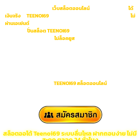
หากคุณกำลังมองหา
เว็บสล็อตออนไลน์
ที่มั่นคง ปลอดภัย
ได้
เงินจริง
ที่
TEENOI69
คือคำตอบที่คุณไม่ควรพลาด! เว็บตรง
ไม่
ผ่านเอเย่นต์
ที่นักเดิมพันทั่วประเทศยกให้เป็นเว็บสล็อตที่ดีที่สุด
ในตอนนี้
ปั่นสล็อต
TEENOI69
คุณมั่นใจได้เลยว่าการเดิมพัน
ของคุณจะไม่มีการโกง
ไม่ล็อคยูส
ตรวจสอบได้ มีอัตราการจ่าย
สูง ยุติธรรมและโบนัสแตกง่ายแบบจัดเต็ม ด้วยเกมจากค่ายดัง
เช่น PG SLOT, Joker Gaming, และ SlotXO คุณจะได้สัมผัสกับ
เกมสล็อตที่มีกราฟิกสวย ฟีเจอร์หลากหลาย และแจ็คพอตแตก
บ่อย นอกจากนี้ยังรองรับผู้เล่นทุกระดับ ด้วยการเดิมพันที่ไม่มี
ขั้นต่ำ ไม่ว่าคุณจะมีงบมากหรือน้อย ก็สามารถเข้ามาทำกำไร
ได้ สมัครสมาชิกกับ
TEENOI69 สล็อตออนไลน์
แล้วสัมผัส
ประสบการณ์เล่นสล็อตที่ทั้งสนุกและทำกำไรได้จริง!
สล็อตออโต้ Teenoi69 ระบบลื่นไหล ฝากถอนง่าย ไม่มี
สะดุด ตลอด 24 ชั่วโมง