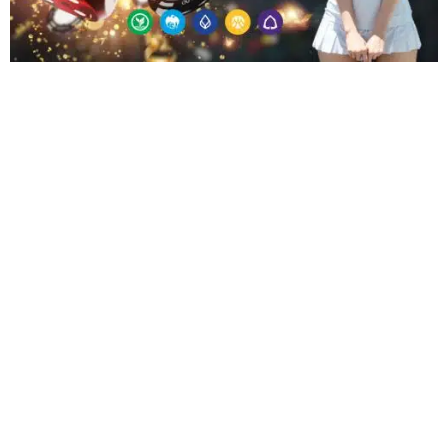
YAK999 สล็อตแตกหนัก RTP สูง ลุ้นรวยทุกวัน แตกง่ายทุกค่า […]
Copyright ©2020, All Rights Reserved
REVIEWALLSLOT.COM