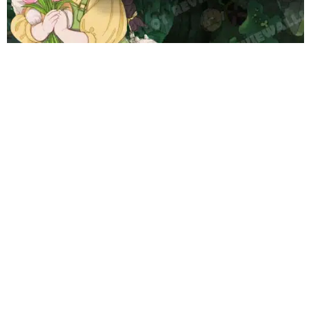
VS999 บริการ เว็บสล็อตออนไลน์ แตกง่าย อันดับ 1 AUTO สมั […]
Copyright ©2020, All Rights Reserved
REVIEWALLSLOT.COM