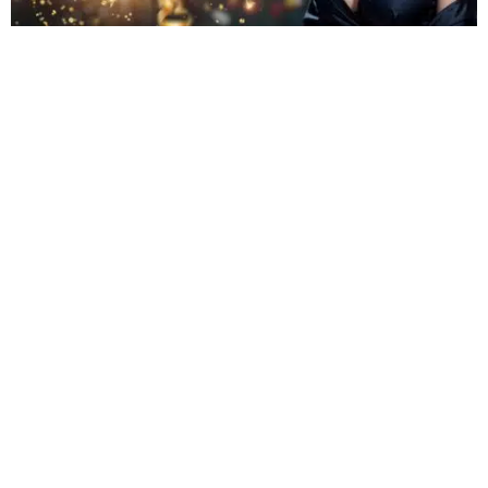
Superbet สล็อตเว็บตรง โบนัสแตกง่ายทุกยูส ทางเข้าเล่นล่า […]
Copyright ©2020, All Rights Reserved
REVIEWALLSLOT.COM