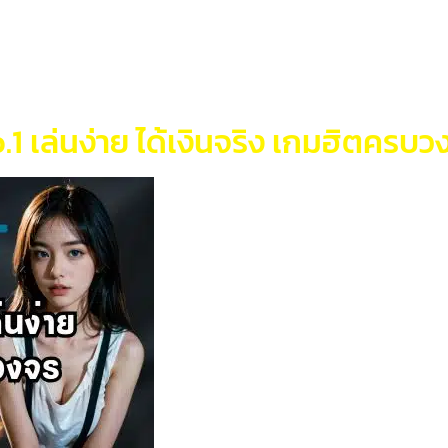
หน้าแรก
รีวิวเ
 เล่นง่าย ได้เงินจริง เกมฮิตครบว