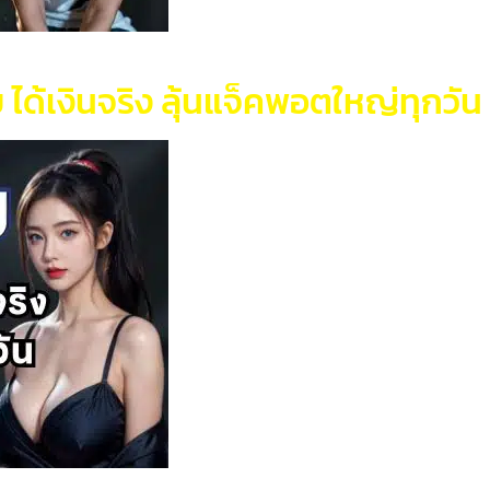
ฮิตครบ […]
ด้เงินจริง ลุ้นแจ็คพอตใหญ่ทุกวัน
่ทุกวั […]