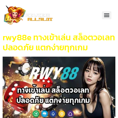
rwy88e ทางเข้าเล่น สล็อตวอเลท
ปลอดภัย แตกง่ายทุกเกม