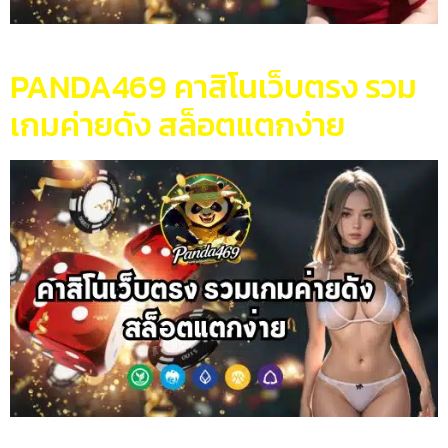
PANDA 469 สล็อตแตกง่าย ไม่ล็อคยูส ปั่นยังไงก็แตก PANDA […]
PANDA469 คาสิโนเว็บตรง รวม
เกมค่ายดัง สล็อตแตกง่าย
PANDA469 คาสิโนเว็บตรง รวมเกมค่ายดัง สล็อตแตกง่าย