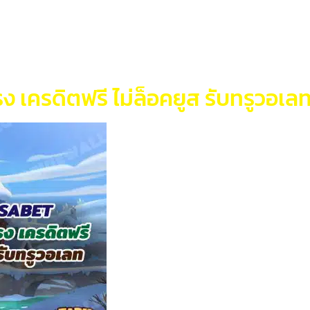
หน้าแรก
รีวิวเ
เครดิตฟรี ไม่ล็อคยูส รับทรูวอเล