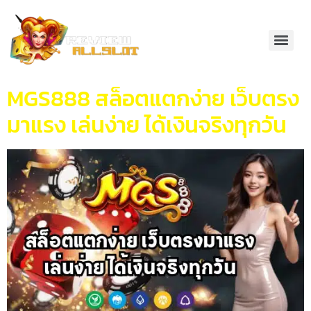
MGS888 สล็อตแตกง่าย เว็บตรง
มาแรง เล่นง่าย ได้เงินจริงทุกวัน