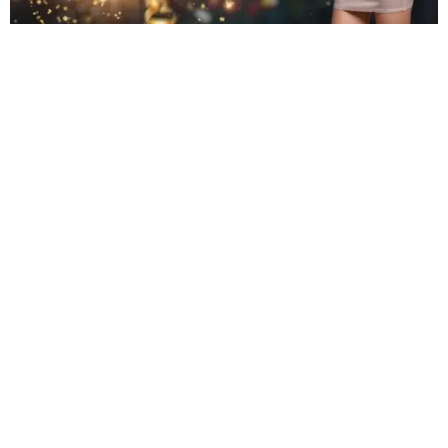
MGS888 สล็อตแตกง่าย เว็บตรงมาแรง เล่นง่าย ได้เงินจริงทุ […]
Copyright ©2020, All Rights Reserved
REVIEWALLSLOT.COM