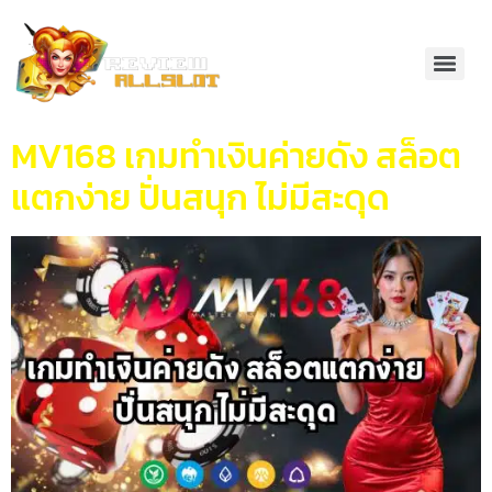
MV168 เกมทำเงินค่ายดัง สล็อต
แตกง่าย ปั่นสนุก ไม่มีสะดุด