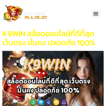
K9WIN สล็อตออนไลน์ที่ดีที่สุด
เว็บตรง มั่นคง ปลอดภัย 100%