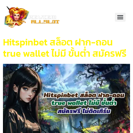
Hitspinbet สล็อต ฝาก-ถอน
true wallet ไม่มี ขั้นต่ำ สมัครฟรี