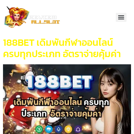
188BET เดิมพันกีฬาออนไลน์
ครบทุกประเภท อัตราจ่ายคุ้มค่า