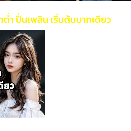
กเบท St […]
่ำ ปั่นเพลิน เริ่มต้นบาทเดียว
ดียว […]