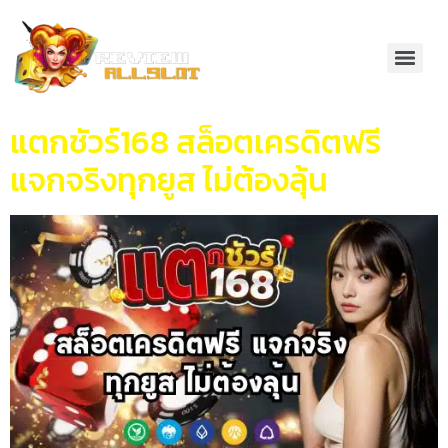
แตกชัวร์168 สล็อตเครดิตฟรี
แจกจริงทุกยูส ไม่ต้องลุ้น