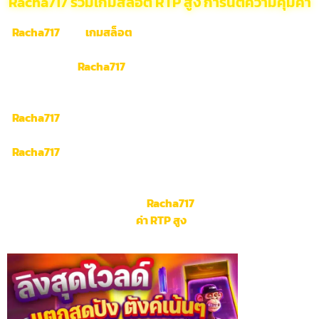
Racha717 รวมเกมสล็อต RTP สูง การันตีความคุ้มค่า
Racha717
รวม
เกมสล็อต
ที่มีค่า RTP สูงถึง 96% ขึ้นไป ซึ่งเป็น
หนึ่งในปัจจัยที่ทำให้เว็บนี้เป็นที่นิยมในกลุ่มนักปั่นสล็อต เกม
ทั้งหมดใน
Racha717
มาจากค่ายเกมชั้นนำ เช่น PG Slot,
SlotXO และ Pragmatic Play โดยทุกเกมมีกราฟิกสวยงาม
ฟีเจอร์หลากหลาย และโอกาสโบนัสแตกง่าย ความพิเศษของ
Racha717
ไม่ได้หยุดเพียงแค่ค่า RTP สูงเท่านั้น แต่ยังมาพร้อม
ระบบฝาก-ถอนอัตโนมัติที่รวดเร็ว รองรับทรูวอลเล็ท และ
Racha717
ไม่มีขั้นต่ำ ทำให้ผู้เล่นทุกคนสามารถเริ่มต้นเดิมพัน
ได้อย่างอิสระ นอกจากนี้ยังมีโปรโมชั่นที่ช่วยเพิ่มโอกาสในการ
ทำกำไร เช่น โบนัสต้อนรับสำหรับสมาชิกใหม่ และโปรเติมเงิน
สุดคุ้มเริ่มต้นความสนุกกับ
Racha717
วันนี้ แล้วทำกำไรจาก
เกมสล็อต
ค่า RTP สูง
ได้ทุกวัน!