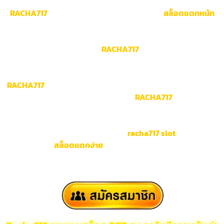
RACHA717
คือเว็บพนันออนไลน์ที่ขึ้นชื่อเรื่อง
สล็อตแตกหนัก
และมีค่า RTP (Return to Player) สูงถึง 96% ซึ่งเป็นตัวเลขที่นัก
เดิมพันทุกคนต้องการ เพราะค่า RTP สูงบ่งบอกถึงโอกาสคืน
กำไรที่มากกว่า เกมสล็อต
RACHA717
ได้รับการคัดสรรจาก
ค่ายดัง เช่น PG Slot, Joker Gaming, และ Pragmatic Play ซึ่ง
ขึ้นชื่อเรื่องโบนัสแตกง่ายและฟีเจอร์พิเศษที่ช่วยเพิ่มกำไร
RACHA717
ระบบฝาก-ถอนอัตโนมัติ รองรับทรูวอลเล็ท ช่วยให้
ทุกการทำธุรกรรมสะดวกและรวดเร็ว
RACHA717
ฝากถอนไม่มี
ขั้นต่ำ ทำให้ผู้เล่นทุกระดับสามารถเข้าถึงเกมได้ง่าย นอกจากนี้
ยังมีโปรโมชั่นสุดพิเศษที่เพิ่มความคุ้มค่า เช่น โบนัสเติมเงิน
และโปรคืนยอดเสีย สมัครเล่นกับ
racha717 slot
เพื่อสัมผัส
ประสบการณ์
สล็อตแตกง่าย
และเล่นง่าย พร้อมลุ้นรางวัลใหญ่
ในทุกการหมุน!