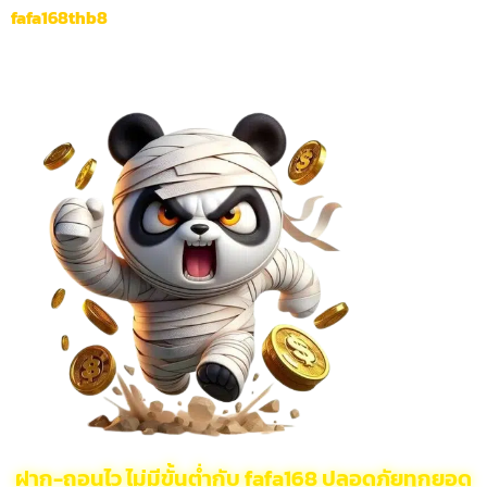
fafa168thb8
อยากเล่นสล็อตที่แตกไว ไม่ต้องลุ้นนาน เลือกเกม
พวกนี้จาก fafa168hhb แล้วเริ่มปั่นทำกำไรได้เลย!
ฝาก-ถอนไว ไม่มีขั้นต่ำกับ fafa168 ปลอดภัยทุกยอด