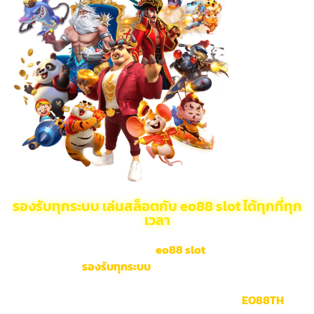
รองรับทุกระบบ เล่นสล็อตกับ eo88 slot ได้ทุกที่ทุก
เวลา
หนึ่งในข้อดีที่โดดเด่นของ
eo88 slot
คือการออกแบบ
แพลตฟอร์มให้
รองรับทุกระบบ
ทั้ง iOS, Android, Windows, และ
macOS ไม่ว่าคุณจะใช้มือถือรุ่นไหน หรือเล่นผ่านอุปกรณ์ใด ก็
สามารถเข้าใช้งานได้อย่างราบรื่น ระบบเว็บของ
EO88TH
เป็น