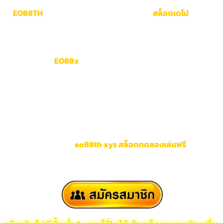
EO88TH
เปิดให้ผู้เล่นทุกคนเข้าถึงระบบ ”
สล็อตเดโม่
” หรือ
โหมดทดลองเล่นฟรี โดยไม่ต้องสมัครสมาชิกหรือเติมเครดิต
ก่อน เหมาะสำหรับมือใหม่ที่อยากศึกษาระบบเกมก่อนเดิมพัน
จริง หรือแม้แต่เซียนสล็อตที่อยากลองเกมใหม่ก่อนลงทุนระบบ
สล็อตเดโม่ใน
EO88x
มีให้เลือกเล่นหลากหลายจากค่ายดัง เช่น
PG Slot, Joker Gaming และ Pragmatic Play โดยยังคงความ
สมจริงในเรื่องฟีเจอร์ โบนัส และรูปแบบการเล่นทุกประการ
ช่วยให้ผู้เล่นรู้สึกเหมือนอยู่ในเกมจริงทุกครั้งที่หมุน จุดเด่นของ
โหมดนี้คือ ไม่ต้องใช้เงินจริง เล่นเท่าไหร่ก็ไม่เสีย แถมยังช่วย
พัฒนาทักษะการจับจังหวะเกม เรียนรู้ไลน์การจ่าย และวางแผน
เดิมพันในรอบจริงได้ดียิ่งขึ้น ใครที่ยังไม่มั่นใจจะเริ่มต้นเล่น
สล็อตจากเกมไหน
eo88th xyz
สล็อตทดลองเล่นฟรี
คือทาง
เลือกดีๆ ที่ช่วยให้คุณเริ่มต้นได้อย่างมั่นใจ ฟรีและดี มีอยู่จริงที่นี่