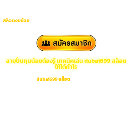
ผู้เล่นต้องลงทุนเยอะ แต่ยังให้โอกาสลุ้นกำไรก้อนโตเท่ากันทุก
คน ถ้าคุณกำลังมองหาเว็บที่ทั้งคุ้มค่า ปลอดภัย และแตกง่าย
สล็อตงบน้อย
คือคำตอบที่ใช่ที่สุดแล้ว
สายปั่นทุนน้อยต้องรู้ เทคนิคเล่น dubai699 สล็อต
ให้ได้กำไร
อยากปั่นสล็อตที่
dubai699 สล็อต
แล้วได้กำไรจริง ถึงจะมีงบ
น้อยก็ต้องรู้จักเทคนิคดี ๆ เริ่มจาก เลือกเกมที่เบทต่ำแต่มี RTP
สูง เช่นเกมจากค่าย PG หรือ Pragmatic Play เพราะแตกง่าย
และไม่ต้องลงเงินเยอะ อีกอย่างคือใช้โปรโมชั่นให้เป็น แจก
เครดิตฟรีและโบนัสเยอะมาก เอามาต่อยอดทุนได้แบบสบาย ๆ
อย่าใจร้อน กดเบทสูงแต่แรก ให้ค่อย ๆ เพิ่มเบทเมื่อได้กำไรแล้ว
จะดีที่สุด และที่สำคัญ อย่าลืมตั้งเป้าหมาย ถ้าได้กำไรตามที่ตั้ง
ไว้ ก็ควรหยุด อย่าหลงไปกับแจ็คพอตที่ล่อตาล่อใจ เพราะ