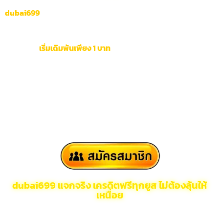
dubai699
เว็บที่คนมีเงินน้อยอยากเล่นสล็อตถูกใจ แม้มีแค่ 1
บาทก็ปั่นสล็อตได้จริง แถมยังมีโอกาสลุ้นแตกหนักไม่แพ้คนทุน
เยอะ เว็บนี้จัดเต็มให้กับคนงบน้อยโดยเฉพาะ เพราะปรับระบบ
ให้ทุกเกม
เริ่มเดิมพันเพียง
1 บาท
แต่ยังคงอัตราการแตกสูง
เหมือนเดิม ไม่ว่าคุณจะเลือกเกมดังจากค่าย PG Slot, Joker,
Pragmatic Play หรือค่ายไหนก็ตาม รวมเกมแตกง่ายไว้เพียบ ที่
สำคัญ เว็บนี้ไม่ล็อคยูส เล่นยังไงก็แตกได้อย่างยุติธรรม และการ
ฝากถอนก็ไม่มีขั้นต่ำ อยากฝากเท่าไหร่ก็ฝากได้ตามงบ ถ้าอยาก
ลองปั่นสล็อตแบบไม่ต้องกลัวเงินหมดกระเป๋า ลองเปิดใจให้ดูไบ
แล้วคุณจะรู้ว่า ทุนน้อยก็แตกได้จริง
dubai699 แจกจริง เครดิตฟรีทุกยูส ไม่ต้องลุ้นให้
เหนื่อย
ใครที่เบื่อเว็บแจกเครดิตฟรีแต่ต้องลุ้นให้วุ่นวาย มาทางนี้!