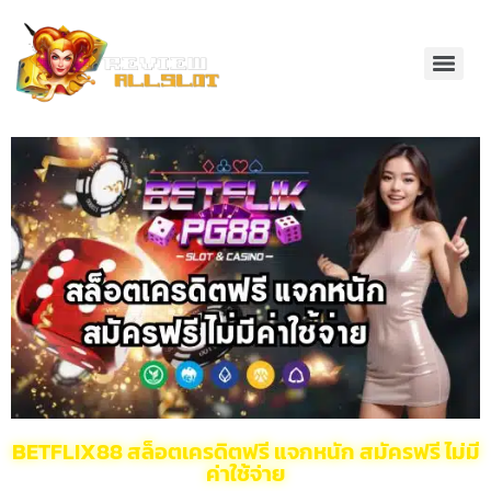
BETFLIX88 สล็อตเครดิตฟรี แจกหนัก สมัครฟรี ไม่มี
ค่าใช้จ่าย