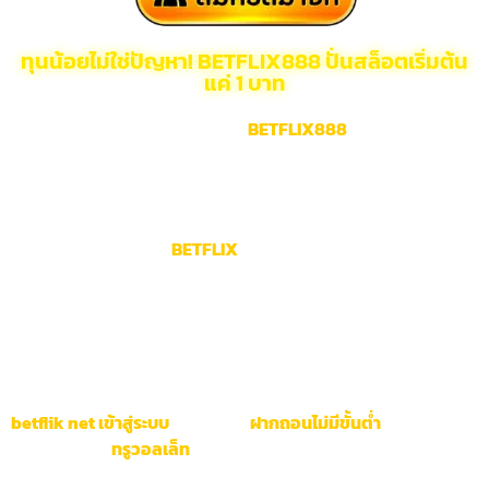
ทุนน้อยไม่ใช่ปัญหา! BETFLIX888 ปั่นสล็อตเริ่มต้น
แค่ 1 บาท
ไม่ต้องมีเงินเยอะก็เล่นได้จริง! ที่
BETFLIX888
เราเข้าใจสายปั่น
ทุนน้อย เลยเปิดให้เล่นสล็อตออนไลน์เริ่มต้นเพียง 1 บาทเท่านั้น
ทุกเกมในเว็บคัดมาให้เหมาะกับผู้เล่นทุกระดับ งบน้อยแต่ลุ้น
รางวัลใหญ่ได้ไม่ต่างจากทุนหนัก
ทำไมทุนน้อยควรเล่นที่
BETFLIX
:
💰 เริ่มต้นแค่ 1 บาท ก็มีสิทธิ์ลุ้นโบนัสหลักพัน
💰 ปั่นยาวๆ ได้ทั้งวันไม่ต้องกลัวหมดงบ
💰 เกมสล็อตมากมาย โบนัสแตกบ่อย ลงทุนต่ำผล
ตอบแทนสูง
💰 โปรเติมเงินรายวัน + คืนยอดเสียทุกสัปดาห์
betflik net เข้าสู่ระบบ
ยังมีระบบ
ฝากถอนไม่มีขั้นต่ำ
รองรับทั้ง
ธนาคารและ
ทรูวอลเล็ท
เล่นได้แม้มีงบน้อย พิสูจน์แล้วจากผู้
เล่นจริงทั่วประเทศที่ทำกำไรจากเงินเพียงไม่กี่บาท