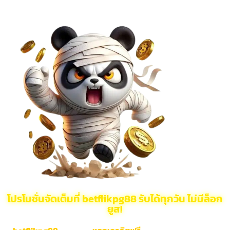
โปรโมชั่นจัดเต็มที่ betflikpg88 รับได้ทุกวัน ไม่มีล็อก
ยูส!