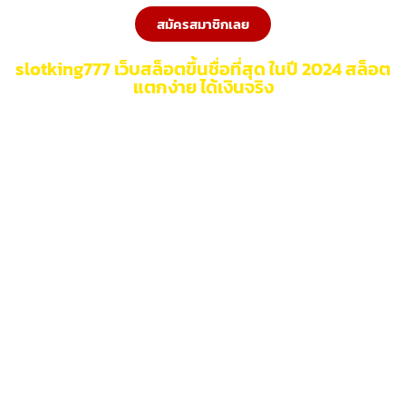
สมัครสมาชิกเลย
slotking777 เว็บสล็อตขึ้นชื่อที่สุด ในปี 2024 สล็อต
แตกง่าย ได้เงินจริง
สุดยอดเว็บสล็อต slotking777 เราคือราชาของเว็บเกมสล็อต
ไทยที่ทุกท่านต้องเข้ามาลงทุนให้ได้สักครั้ง เว็บไซต์ของเรามี
การเปิดให้บริการตลอด 24 ชั่วโมง ว่างตอนไหนก็สามารถเข้า
มาได้ โดยที่เว็บ สล็อต777 สามารถรองรับการเข้าใช้งานได้จาก
ทุกอุปกรณ์ และที่ สล็อต 777 เว็บตรง มีราคาเริ่มต้นในการลง
เดิมพันต่ำเป็นอย่างมาก ที่สำคัญตัวเกมของทาง สล็อตคิง777
เล่นแล้วรวยง่ายไม่ต้องเล่นนาน รวมไปถึงทางเว็บไซต์ slot king
777 เปิดให้คนที่มีความสนใจได้ทำการทดลองเล่นก่อนการลง
เดิมพันจริง แถมทางเว็บไซต์ king777 มีการให้บริการเกมการ
พนันที่มากกว่าเกมสล็อต ไม่ว่าจะเป็นช่วงเวลาไหนที่ทุกท่าน
ต้องการเข้ามาใช้บริการกับทาง slotking777 คา สิ โน ทุกๆท่าน
ก็สามารถเลือกเข้ามาใช้บริการได้ทุกเวลาที่ต้องการ