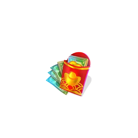
สัญลักษณ์
Wild
สัญลักษณ์ Wild เป็นสัญลักษณ์ที่สามารถแทนสัญลักษณ์ได้
ทั้งหมด ยกเว้นสัญลักษณ์ Scatter เพื่อเพิ่มอัตราการชนะรางวัล
และแจ็คพอตต่างๆมากยิ่งขึ้น มีโอกาสได้รางวัลทั้งMega win ,
และ Super Mega Win
สัญลักษณ์พิเศษ
สัญลักษณ์ อั่งเปา เป็นสัญลักษณ์ที่มีอัตราการจ่ายเงินรางวัลสูง
เป็นอันดับ 2 ภายในเกม อัตราการจ่ายเงินรางวัลสูงถึง 25 เท่า
ของเงินเดิมพัน