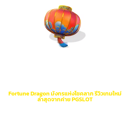
สัญลักษณ์พิเศษ
สัญลักษณ์ โคมไฟ เป็นสัญลักษณ์ที่มีอัตราการจ่ายเงินรางวัลสูง
เป็นอันดับที่ 3 ภายในเกม มีอัตราการจ่ายเงินรางวัลสูงถึง 10
เท่าของยอดเดิมพัน
Fortune Dragon มังกรแห่งโชคลาภ รีวิวเกมใหม่
ล่าสุดจากค่าย PGSLOT
Fortune Dragon มังกรแห่งโชคลาภ เกมสล็อตpg เกมใหม่
ล่าสุดจากค่ายเกมดังที่เอาใจสายมูแบบสุดๆ มาในธีมปีมังกร ที่มี
ตัวคูณมากถึง x2500 เท่าของเงินเดิมพัน REVIEWALLSLOT